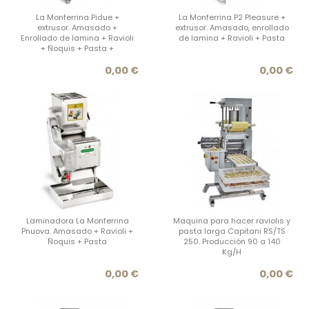
La Monferrina Pidue +
La Monferrina P2 Pleasure +
extrusor. Amasado +
extrusor. Amasado, enrollado
Enrollado de lamina + Ravioli
de lamina + Ravioli + Pasta
+ Ñoquis + Pasta +
Precio
Prec
0,00 €
0,00 €
Laminadora La Monferrina
Maquina para hacer raviolis y
Pnuova. Amasado + Ravioli +
pasta larga Capitani RS/TS
Ñoquis + Pasta
250. Producción 90 a 140
Kg/H
Precio
Prec
0,00 €
0,00 €