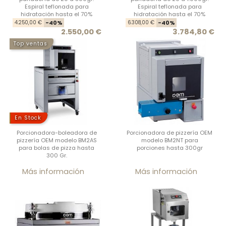
Espiral teflonada para
Espiral teflonada para
hidratación hasta el 70%
hidratación hasta el 70%
Precio base
Precio
Prec
Prec
4.250,00 €
-40%
6.308,00 €
-40%
2.550,00 €
3.784,80 €
Top ventas
En Stock
Porcionadora-boleadora de
Porcionadora de pizzería OEM
pizzería OEM modelo BM2AS
modelo BM2NT para
para bolas de pizza hasta
porciones hasta 300gr
300 Gr.
Precio
Prec
Más información
Más información