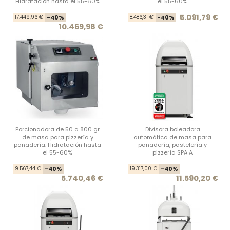
Hidratación hasta el 55-60%
el 55-60%
Precio base
Precio
Prec
Prec
5.091,79 €
17.449,96 €
-40%
8.486,31 €
-40%
10.469,98 €
Porcionadora de 50 a 800 gr
Divisora boleadora
de masa para pizzería y
automática de masa para
panadería. Hidratación hasta
panadería, pastelería y
el 55-60%
pizzería SPA A
Precio base
Precio
Prec
Prec
9.567,44 €
-40%
19.317,00 €
-40%
5.740,46 €
11.590,20 €