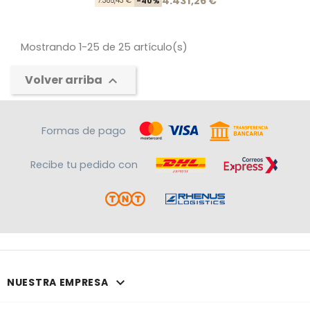
Precio base
Precio
4.431,26 €
7.385,43 €
-40%
Mostrando 1-25 de 25 artículo(s)
Volver arriba

Formas de pago
Recibe tu pedido con

NUESTRA EMPRESA