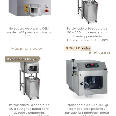
Boleadora de pizzería OEM
Porcionadora Boleadora de
modelo AST para bolas hasta
50 a 300 gr de masa para
300gr
pizzería y panadería.
Hidratación hasta el 55-60%
Precio
Prec
Prec
Más información
13.992,34 €
-40%
8.395,40 €
Bolas hasta 800gr
Porcionadora Boleadora de
Porcionadora de 50 a 300 gr
50 a 800 gr de masa para
de masa para pizzería y
pizzería y panadería.
panadería. Hidratación hasta