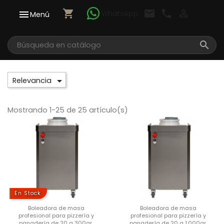
shopping_cart
email
call

WhatsApp

Menú


Relevancia
Mostrando 1-25 de 25 artículo(s)
En Stock
Boleadora de masa
Boleadora de masa
profesional para pizzería y
profesional para pizzería y
panadería de 20 a 300gr.
panadería de 20 a 1.000gr.