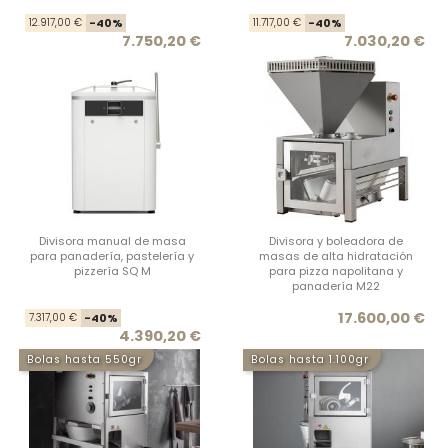
Precio base
Precio
Prec
Prec
12.917,00 €
-40%
11.717,00 €
-40%
7.750,20 €
7.030,20 €
Divisora manual de masa
Divisora y boleadora de
para panadería, pastelería y
masas de alta hidratación
pizzería SQ M
para pizza napolitana y
panadería M22
Precio base
Precio
Prec
17.600,00 €
7.317,00 €
-40%
4.390,20 €
Bolas hasta 550gr
Bolas hasta 1.100gr