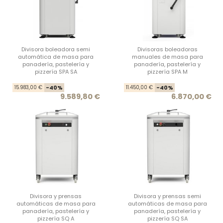
Divisora boleadora semi
Divisoras boleadoras
automática de masa para
manuales de masa para
panadería, pastelería y
panadería, pastelería y
pizzería SPA SA
pizzería SPA M
Precio base
Precio
Prec
Prec
15.983,00 €
-40%
11.450,00 €
-40%
9.589,80 €
6.870,00 €
Divisora y prensas
Divisora y prensas semi
automáticas de masa para
automáticas de masa para
panadería, pastelería y
panadería, pastelería y
pizzería SQ A
pizzería SQ SA