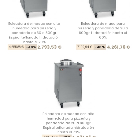
Boleadora de masas con alta
Boleadora de masa para
humedad para pizzería y
pizzería y panadería de 20 a
panadería de 30 a 300gr.
800gr. Hidratación hasta el
Espiral teflonada hidratación
60%
hasta el 70%
Precio base
Precio
Prec
Prec
2.793,53 €
4.261,76 €
4.655,88 €
-40%
7.102,94 €
-40%
Boleadora de masas con alta
humedad para pizzería y
panadería de 20 a 800gr.
Espiral teflonada hidratación
hasta el 70%