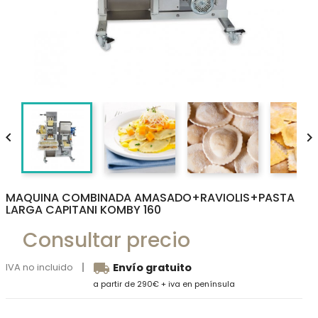


MAQUINA COMBINADA AMASADO+RAVIOLIS+PASTA
LARGA CAPITANI KOMBY 160
Consultar precio
local_shipping
IVA no incluido
Envío gratuito
a partir de 290€ + iva en península