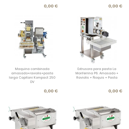
Precio
Prec
0,00 €
0,00 €
Maquina combinada
Extrusora para pasta La
amasado+raviolis+pasta
Monferrina P6. Amasado +
larga Capitani Kompact 250
Raviolis + Ñoquis + Pasta
DV
Precio
Prec
0,00 €
0,00 €