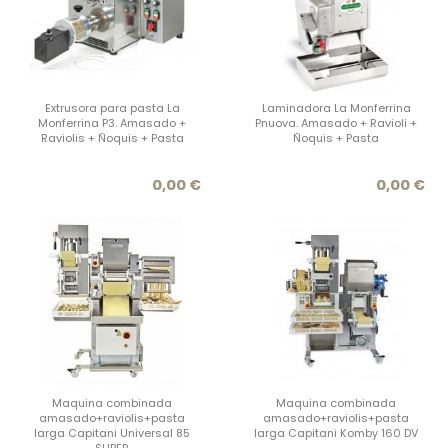
Extrusora para pasta La
Laminadora La Monferrina
Monferrina P3. Amasado +
Pnuova. Amasado + Ravioli +
Raviolis + Ñoquis + Pasta
Ñoquis + Pasta
Precio
Prec
0,00 €
0,00 €
Maquina combinada
Maquina combinada
amasado+raviolis+pasta
amasado+raviolis+pasta
larga Capitani Universal 85
larga Capitani Komby 160 DV
SUPER