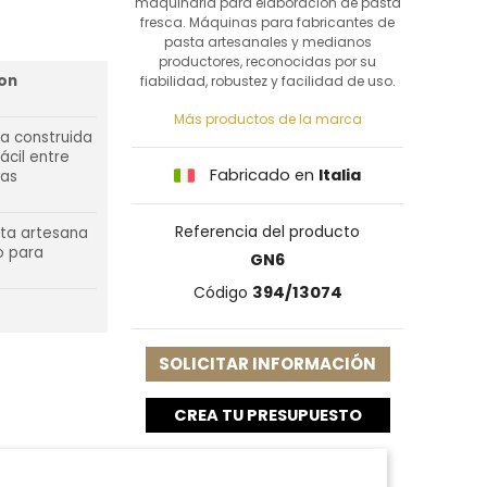
maquinaria para elaboración de pasta
fresca. Máquinas para fabricantes de
pasta artesanales y medianos
productores, reconocidas por su
con
fiabilidad, robustez y facilidad de uso.
Más productos de la marca
a construida
ácil entre
Fabricado en
Italia
vas
Referencia del producto
ata artesana
o para
GN6
Código
394/13074
SOLICITAR INFORMACIÓN
CREA TU PRESUPUESTO