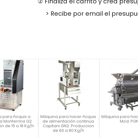
② Finaliza el carrito y crea pres
> Recibe por email el presup
 para ñoquis a
Máquina para hacer ñoquis
Máquina para hac
a rápida
Vista rápida
Vista rápid


La Monferrina G2.
de alimentación continua
Mod. PG
n de 15 a 18 Kg/h
Capitani GN2. Produccion
de 60 a 80 Kg/h