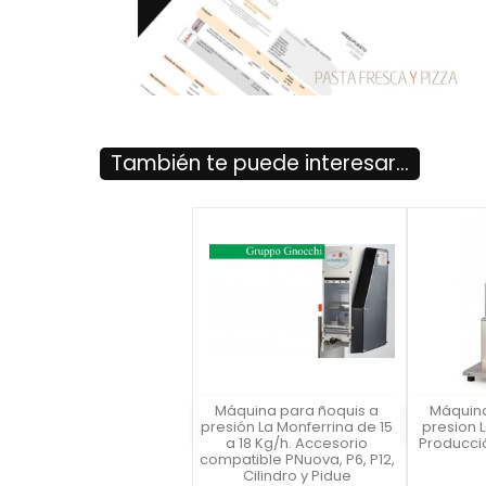
También te puede interesar...
Máquina para ñoquis a
Máquina
Vista rápida
Vist

presión La Monferrina de 15
presion 
a 18 Kg/h. Accesorio
Producció
compatible PNuova, P6, P12,
Cilindro y Pidue