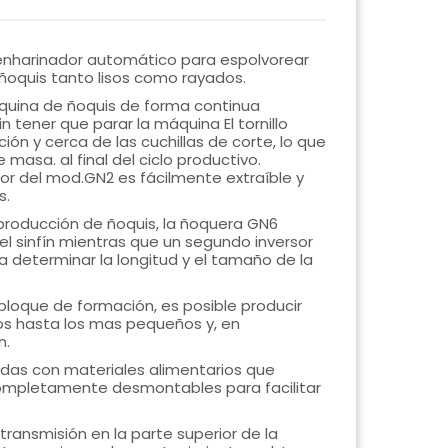
nharinador automático para espolvorear
r ñoquis tanto lisos como rayados.
áquina de ñoquis de forma continua
n tener que parar la máquina El tornillo
ón y cerca de las cuchillas de corte, lo que
masa. al final del ciclo productivo.
or del mod.GN2 es fácilmente extraíble y
s.
roducción de ñoquis, la ñoquera GN6
el sinfín mientras que un segundo inversor
ra determinar la longitud y el tamaño de la
 bloque de formación, es posible producir
cos hasta los mas pequeños y, en
n.
das con materiales alimentarios que
 completamente desmontables para facilitar
ransmisión en la parte superior de la