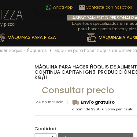
email
WhatsApp
Contacte con nosotros
ASESORAMIENTO PERSONALIZ
Expertos especializados en maqu
y pizza
para hacer pasta fresca y pizz
MÁQUINAS PARA PIZZA
MAQUINARIA AUXIL
cer ñoquis - Ñoqueras
Máquina para hacer ñoquis de alimenta
MÁQUINA PARA HACER ÑOQUIS DE ALIMEN
CONTINUA CAPITANI GN6. PRODUCCIÓN DE
KG/H
Consultar precio
local_shipping
IVA no incluido
Envío gratuito
a partir de 290€ + iva en península
Cantidad