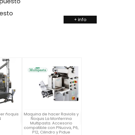
upuesto
uesto
+ info
er ñoquis
Maquina de hacer Raviolis y
a
Vista rápida


N
Ñoquis La Monferrina
Multipasta. Accesorio
compatible con PNuova, P6,
P12, Cilindro y Pidue