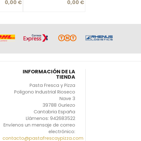
0,00 €
0,00 €
cio
Precio
INFORMACIÓN DE LA
TIENDA
Pasta Fresca y Pizza
Poligono Industrial Rioseco
Nave 3
39788 Guriezo
Cantabria España
Llámenos:
942683522
Envíenos un mensaje de correo
electrónico:
contacto@pastafrescaypizza.com