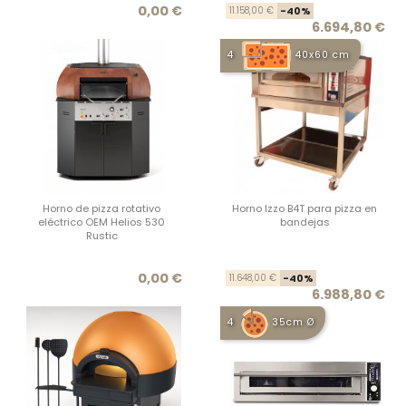
Precio
Prec
Prec
0,00 €
11.158,00 €
-40%
6.694,80 €
4
40x60 cm
Horno de pizza rotativo
Horno Izzo B4T para pizza en
eléctrico OEM Helios 530
bandejas
Rustic
Precio
Prec
Prec
0,00 €
11.648,00 €
-40%
6.988,80 €
4
35cm Ø