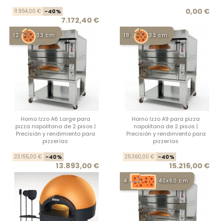
Precio base
Precio
Prec
0,00 €
11.954,00 €
-40%
7.172,40 €
12
33 cm
18
33 cm
Horno Izzo A6 Large para
Horno Izzo A9 para pizza
pizza napolitana de 2 pisos |
napolitana de 2 pisos |
Precisión y rendimiento para
Precisión y rendimiento para
pizzerías
pizzerías
Precio base
Precio
Prec
Prec
23.155,00 €
-40%
25.360,00 €
-40%
13.893,00 €
15.216,00 €
4
40x60 cm