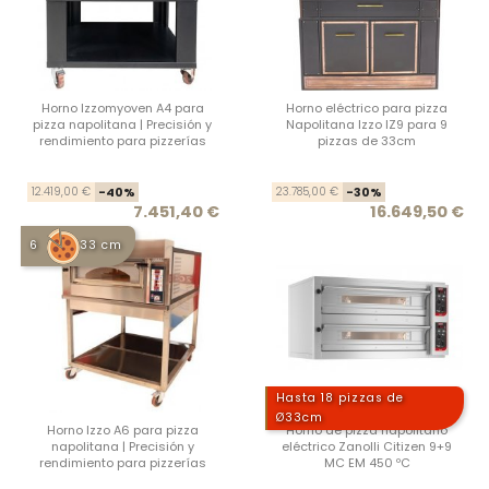
Horno Izzomyoven A4 para
Horno eléctrico para pizza
pizza napolitana | Precisión y
Napolitana Izzo IZ9 para 9
rendimiento para pizzerías
pizzas de 33cm
Precio base
Precio
Prec
Prec
12.419,00 €
-40%
23.785,00 €
-30%
7.451,40 €
16.649,50 €
6
33 cm
Hasta 18 pizzas de
Ø33cm
Horno Izzo A6 para pizza
Horno de pizza napolitano
napolitana | Precisión y
eléctrico Zanolli Citizen 9+9
rendimiento para pizzerías
MC EM 450 ºC