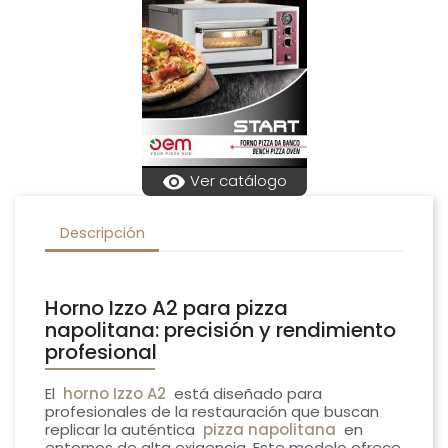
visibility
Ver catálogo
Descripción
Horno Izzo A2 para pizza
napolitana: precisión y rendimiento
profesional
El
horno Izzo A2
está diseñado para
profesionales de la restauración que buscan
replicar la auténtica
pizza napolitana
en
entornos de alta exigencia. Este modelo ofrece