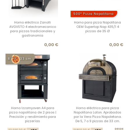
500º Pizza Napolitana
Horno eléctrico Zanolli
Horno para pizza Napolitana
AVGVSTO 4 electromecanico
OEM Supertop Nap 435/1 4
para pizzas tradicionales y
pizzas de 35 Ø
gastronomia
Precio
Prec
0,00 €
0,00 €
8
33 cm
Horno Izzomyoven A4 para
Horno eléctrico para pizza
pizza napolitana de 2 pisos |
Napolitana Laton. Aprobados
Precisión y rendimiento para
por la Vera Pizza Napoletana.
pizzerías
De 5, 7 o 9 pizzas de 33 cm.
Precio base
Precio
DESDE
Prec
Prec