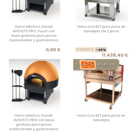
Horno eléctrico Zanolli
Horno Izzo B2T para pizza en
AVGVSTO PR12 Touch con
bandejas de 2 pisos
base giratoria para pizzas
tradicionales y gastronomia
Precio
Prec
Prec
0,00 €
19.064,00 €
-40%
11.438,40 €
3
40x60 cm
Horno eléctrico Zanolli
Horno Izzo B3T para pizza en
AVGVSTO PR12 con base
bandejas
giratoria para pizzas
tradicionales y gastronomia