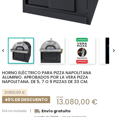


HORNO ELÉCTRICO PARA PIZZA NAPOLITANA
ALUMINIO. APROBADOS POR LA VERA PIZZA
NAPOLETANA. DE 5, 7 O 9 PIZZAS DE 33 CM.
21.800,00 €
DESDE
40% DE DESCUENTO
13.080,00 €
local_shipping
IVA no incluido
Envío gratuito