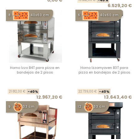
6.529,20 €
8
40x60 cm
6
40x60 cm
Horno Izzo B4T para pizza en
Horno Izzomyoven B3T para
bandejas de 2 pisos
pizza en bandejas de 2 pisos
Precio base
Precio
Prec
Prec
21.612,00 €
-40%
22.739,00 €
-40%
12.967,20 €
13.643,40 €
9
33 cm
12
33 cm