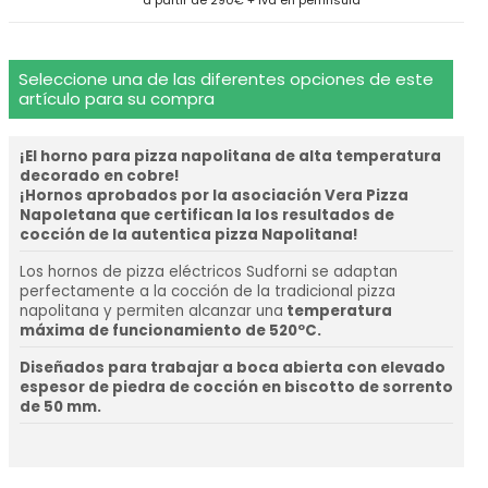
a partir de 290€ + iva en península
Seleccione una de las diferentes opciones de este
artículo para su compra
¡El horno para pizza napolitana de alta temperatura
decorado en cobre!
¡Hornos aprobados por la asociación Vera Pizza
Napoletana que certifican la los resultados de
cocción de la autentica pizza Napolitana!
Los hornos de pizza eléctricos Sudforni se adaptan
perfectamente a la cocción de la tradicional pizza
napolitana y permiten alcanzar una
temperatura
máxima de funcionamiento de 520ºC.
Diseñados para trabajar a boca abierta con e
levado
espesor de piedra de cocción en biscotto de sorrento
de 50 mm.