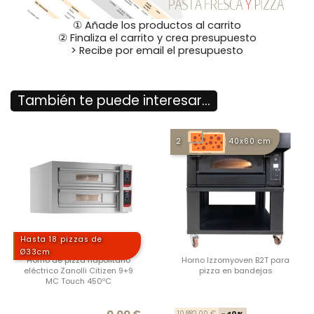
① Añade los productos al carrito
② Finaliza el carrito y crea presupuesto
> Recibe por email el presupuesto
También te puede interesar...
2
40x60 cm
Hasta 18 pizzas de
Ø33cm
Horno de pizza napolitano
Horno Izzomyoven B2T para
eléctrico Zanolli Citizen 9+9
pizza en bandejas
MC Touch 450ºC
Precio
Prec
Prec
0,00 €
10.882,00 €
-40%