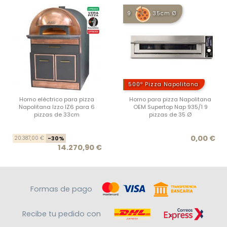
9
35cm Ø
500º Pizza Napolitana
Horno eléctrico para pizza
Horno para pizza Napolitana
Napolitana Izzo IZ6 para 6
OEM Supertop Nap 935/1 9
pizzas de 33cm
pizzas de 35 Ø
Precio base
Precio
Prec
0,00 €
20.387,00 €
-30%
14.270,90 €
Formas de pago
Recibe tu pedido con