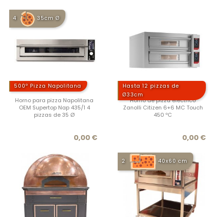
4
35cm Ø
500º Pizza Napolitana
Hasta 12 pizzas de
Ø33cm
Horno para pizza Napolitana
Horno de pizza eléctrico
OEM Supertop Nap 435/1 4
Zanolli Citizen 6+6 MC Touch
pizzas de 35 Ø
450 ºC
Precio
Prec
0,00 €
0,00 €
2
40x60 cm