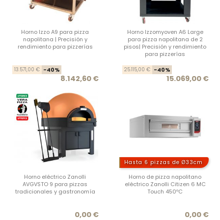
Horno Izzo A9 para pizza
Horno Izzomyoven A6 Large
napolitana | Precisión y
para pizza napolitana de 2
rendimiento para pizzerías
pisos| Precisión y rendimiento
para pizzerías
Precio base
Precio
Prec
Prec
13.571,00 €
-40%
25.115,00 €
-40%
8.142,60 €
15.069,00 €
Hasta 6 pizzas de Ø33cm
Horno eléctrico Zanolli
Horno de pizza napolitano
AVGVSTO 9 para pizzas
eléctrico Zanolli Citizen 6 MC
tradicionales y gastronomía
Touch 450ºC
Precio
Prec
0,00 €
0,00 €