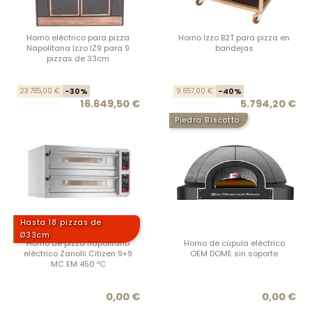
Horno eléctrico para pizza
Horno Izzo B2T para pizza en
Napolitana Izzo IZ9 para 9
bandejas
pizzas de 33cm
Precio base
Precio
Prec
Prec
23.785,00 €
-30%
9.657,00 €
-40%
16.649,50 €
5.794,20 €
Piedra Biscotto
Hasta 18 pizzas de
Ø33cm
Horno de pizza napolitano
Horno de cúpula eléctrico
eléctrico Zanolli Citizen 9+9
OEM DOME sin soporte
MC EM 450 ºC
Precio
Prec
0,00 €
0,00 €