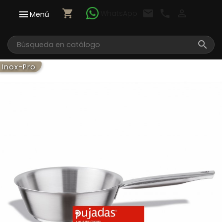
shopping_cart
email
call

WhatsApp

Menú

Inox-Pro