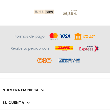
DESDE
Precio base
Precio
38,40 €
-30%
26,88 €
Formas de pago
Recibe tu pedido con

NUESTRA EMPRESA

SU CUENTA