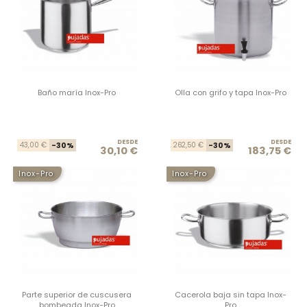
Baño maría Inox-Pro
Olla con grifo y tapa Inox-Pro
DESDE
Precio base
Precio
DESDE
Prec
Prec
43,00 €
-30%
262,50 €
-30%
30,10 €
183,75 €
Inox-Pro
Inox-Pro
Parte superior de cuscusera
Cacerola baja sin tapa Inox-
bombeada Inox-Pro
Pro