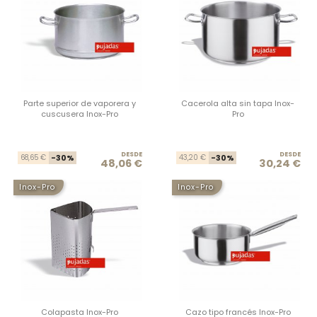
Parte superior de vaporera y
Cacerola alta sin tapa Inox-
cuscusera Inox-Pro
Pro
DESDE
Precio base
Precio
DESDE
Prec
Prec
68,65 €
-30%
43,20 €
-30%
48,06 €
30,24 €
Inox-Pro
Inox-Pro
Colapasta Inox-Pro
Cazo tipo francés Inox-Pro