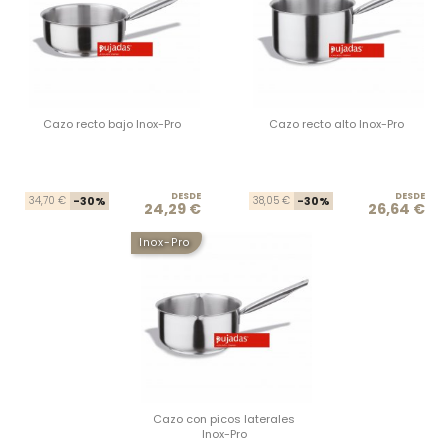
Cazo recto bajo Inox-Pro
Cazo recto alto Inox-Pro
DESDE
Precio base
Precio
DESDE
Prec
Prec
34,70 €
-30%
38,05 €
-30%
24,29 €
26,64 €
Inox-Pro
Cazo con picos laterales
Inox-Pro