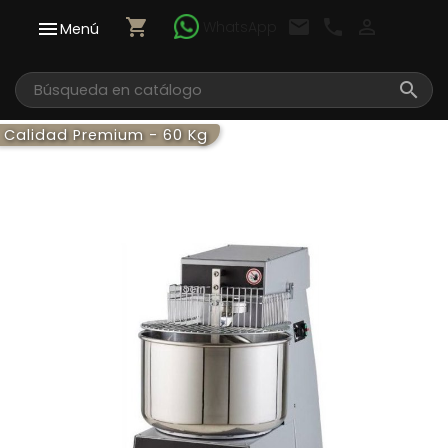
shopping_cart
email
call

WhatsApp

Menú

Calidad Premium - 60 Kg