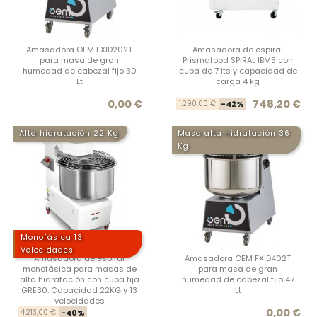
Amasadora OEM FXID202T
Amasadora de espiral
para masa de gran
Prismafood SPIRAL IBM5 con
humedad de cabezal fijo 30
cuba de 7 lts y capacidad de
Lt
carga 4 kg
Precio
Prec
Prec
0,00 €
748,20 €
1.290,00 €
-42%
Alta hidratación 22 Kg
Masa alta hidratación 36
Kg
Monofásica 13
Velocidades
Amasadora de espiral
Amasadora OEM FXID402T
monofásica para masas de
para masa de gran
alta hidratación con cuba fija
humedad de cabezal fijo 47
GRE30. Capacidad 22KG y 13
Lt
velocidades
Precio base
Precio
Prec
0,00 €
4.213,00 €
-40%