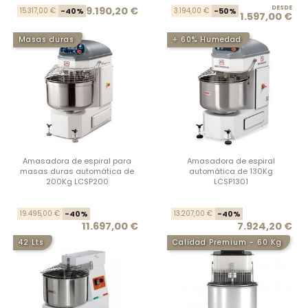
Precio base
Precio
DESDE
Prec
Prec
9.190,20 €
15.317,00 €
-40%
3.194,00 €
-50%
1.597,00 €
Masas duras
+ 60% Humedad
Amasadora de espiral para
Amasadora de espiral
masas duras automática de
automática de 130Kg
200Kg LCSP200
LCSP1301
Precio base
Precio
Prec
Prec
19.495,00 €
-40%
13.207,00 €
-40%
11.697,00 €
7.924,20 €
42 Lts
Calidad Premium - 60 Kg