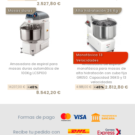
2.527,80 €
Masas duras
Alta hidratación 36 Kg
Monofásica 13
Velocidades
Amasadora de espiral para
Amasadora de espiral
masas duras automática de
monofásica para masas de
100Kg LCSP100
alta hidratación con cuba fija
GRE50. Capacidad 36KG y 13
velocidades
Precio base
Precio
Prec
Prec
2.812,80 €
14.237,00 €
-40%
4.688,00 €
-40%
8.542,20 €
Formas de pago
Recibe tu pedido con