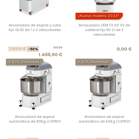
¡Nuevo modelo 2023!
Amasadora de espiral y cuba
Amasadora OEM FX 60 SV de
fija GL42 de 1 o 2 velocidades
cabezal fijo 80 Lt de 2
velocidades
DESDE
Precio base
Precio
Prec
0,00 €
2.933,00 €
-50%
1.466,50 €
+ 60% Humedad
+ 60% Humedad
Amasadora de espiral
Amasadora de espiral
automática de 80Kg LCSP801
automática de 50Kg LCSP501