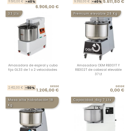
Precio base
Precio
Prec
Prec
5.611,80 €
11.510,00 €
-40%
9.353,00 €
-40%
6.906,00 €
33 Lts
Premium elevable 28 Kg
Amasadora de espiral y cuba
Amasadora OEM RB301T Y
fija GL33 de 1 o 2 velocidades
RB302T de cabezal elevable
37 Lt
DESDE
Precio base
Precio
DESDE
Prec
2.412,00 €
-50%
1.206,00 €
0,00 €
Masa alta hidratación 18
Capacidad: 4kg 7 Lts
Kg