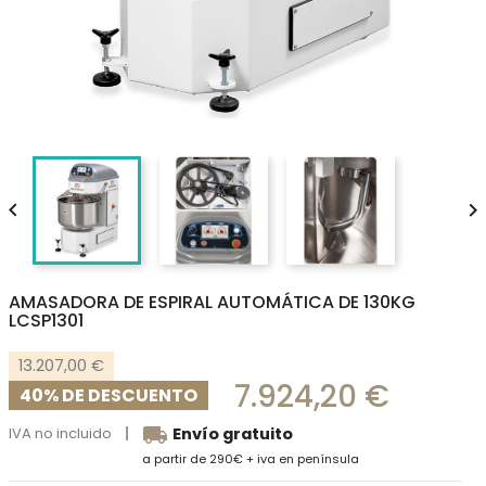


AMASADORA DE ESPIRAL AUTOMÁTICA DE 130KG
LCSP1301
13.207,00 €
7.924,20 €
40% DE DESCUENTO
local_shipping
IVA no incluido
Envío gratuito
a partir de 290€ + iva en península