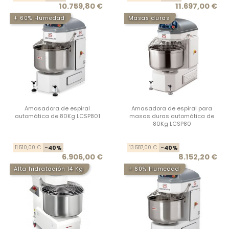
10.759,80 €
11.697,00 €
+ 60% Humedad
Masas duras
Amasadora de espiral
Amasadora de espiral para
automática de 80Kg LCSP801
masas duras automática de
80Kg LCSP80
Precio base
Precio
Prec
Prec
11.510,00 €
-40%
13.587,00 €
-40%
6.906,00 €
8.152,20 €
Alta hidratación 14 Kg
+ 60% Humedad