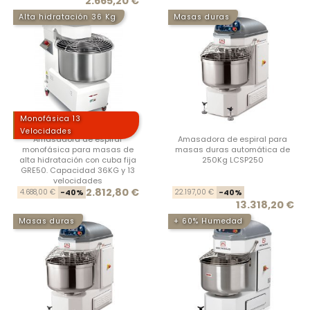
2.665,20 €
Alta hidratación 36 Kg
Masas duras
Monofásica 13
Velocidades
Amasadora de espiral
Amasadora de espiral para
monofásica para masas de
masas duras automática de
alta hidratación con cuba fija
250Kg LCSP250
GRE50. Capacidad 36KG y 13
velocidades
Precio base
Precio
Prec
Prec
2.812,80 €
4.688,00 €
-40%
22.197,00 €
-40%
13.318,20 €
Masas duras
+ 60% Humedad