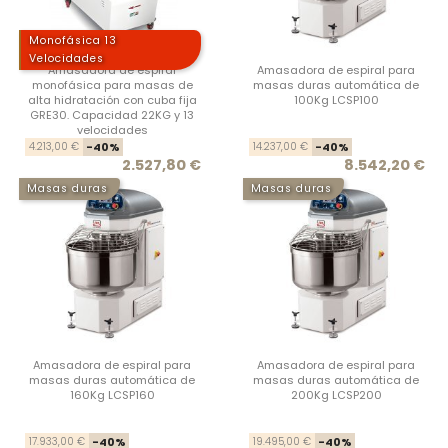
Monofásica 13
Velocidades
Amasadora de espiral
Amasadora de espiral para
monofásica para masas de
masas duras automática de
alta hidratación con cuba fija
100Kg LCSP100
GRE30. Capacidad 22KG y 13
velocidades
Precio base
Precio
Prec
Prec
4.213,00 €
-40%
14.237,00 €
-40%
2.527,80 €
8.542,20 €
Masas duras
Masas duras
Amasadora de espiral para
Amasadora de espiral para
masas duras automática de
masas duras automática de
160Kg LCSP160
200Kg LCSP200
Precio base
Precio
Prec
Prec
17.933,00 €
-40%
19.495,00 €
-40%