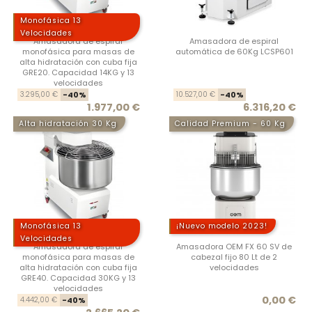
Monofásica 13
Velocidades
Amasadora de espiral
Amasadora de espiral
monofásica para masas de
automática de 60Kg LCSP601
alta hidratación con cuba fija
GRE20. Capacidad 14KG y 13
velocidades
Precio base
Precio
Prec
Prec
3.295,00 €
-40%
10.527,00 €
-40%
1.977,00 €
6.316,20 €
Alta hidratación 30 Kg
Calidad Premium - 60 Kg
Monofásica 13
¡Nuevo modelo 2023!
Velocidades
Amasadora de espiral
Amasadora OEM FX 60 SV de
monofásica para masas de
cabezal fijo 80 Lt de 2
alta hidratación con cuba fija
velocidades
GRE40. Capacidad 30KG y 13
velocidades
Precio base
Precio
Prec
0,00 €
4.442,00 €
-40%