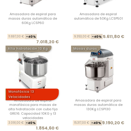
Amasadora de espiral para
Amasadora de espiral
masas duras automática de
automática de 50Kg LCSP501
60Kg LCSP60
Precio base
Precio
Prec
Prec
5.611,80 €
11.697,00 €
-40%
9.353,00 €
-40%
7.018,20 €
Alta hidratación 10 Kg
Masas duras
Monofásica 13
Velocidades
Amasadora de espiral
Amasadora de espiral para
monofásica para masas de
masas duras automática de
alta hidratación con cuba fija
130Kg LCSP130
GRE16. Capacidad 10KG y 13
velocidades
Precio base
Precio
Prec
Prec
9.190,20 €
3.091,00 €
-40%
15.317,00 €
-40%
1.854,60 €