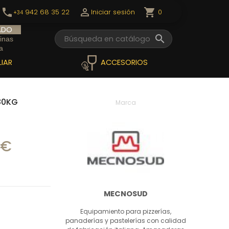
call

shopping_cart
0
942 68 35 22
Iniciar sesión
+34
ADO

inas
a
IAR
ACCESORIOS
80KG
Marca
 €
MECNOSUD
Equipamiento para pizzerías,
panaderías y pastelerías con calidad