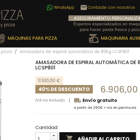
email
WhatsApp
Contacte con nosotros
ASESORAMIENTO PERSONALIZ
Expertos especializados en maqu
y pizza
para hacer pasta fresca y pizz
MÁQUINAS PARA PIZZA
MAQUINARIA AUXIL
pizza
Amasadora de espiral automática de 80Kg LCSP801
AMASADORA DE ESPIRAL AUTOMÁTICA DE 
LCSP801
11.510,00 €
6.906,00
40% DE DESCUENTO
local_shipping
IVA no incluido
Envío gratuito
a partir de 290€ + iva en península
Cantidad

AÑADIR AL CARRITO