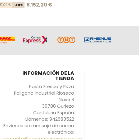
8.152,20 €
Precio base
Precio
587,00 €
-40%
INFORMACIÓN DE LA
TIENDA
Pasta Fresca y Pizza
Poligono Industrial Rioseco
Nave 3
39788 Guriezo
Cantabria España
Llámenos:
942683522
Envíenos un mensaje de correo
electrónico:
contacto@pastafrescaypizza.com