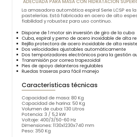
ADECUADA PARA MASA CON HIDRATACIÓN SUPERI
La amasadora automática espiral Serie LCSP es la 
pastelerías. Está fabricada en acero de alto es
fiabilidad y robustez para uso continuo.
Dispone de 1 motor sin inversión de giro de la cuba
Cuba, espiral y perno de acero inoxidable de alta re
Rejilla protectora de acero inoxidable de alta resist
Dos velocidades ajustables automáticamente
Dos temporizadores electrónicos para la gestión a
Transmisión por correa trapezoidal
Pies de apoyo delanteros regulables
Ruedas traseras para fácil manejo
Características técnicas
Capacidad de masa: 80 Kg
Capacidad de harina: 50 Kg
Volumen de cuba: 130 Litros
Potencia: 3 / 5,2 kW
Voltaje: 400/3/50-60 Hz
Dimensiones: 1130x1230x740 mm
Peso: 350 Kg