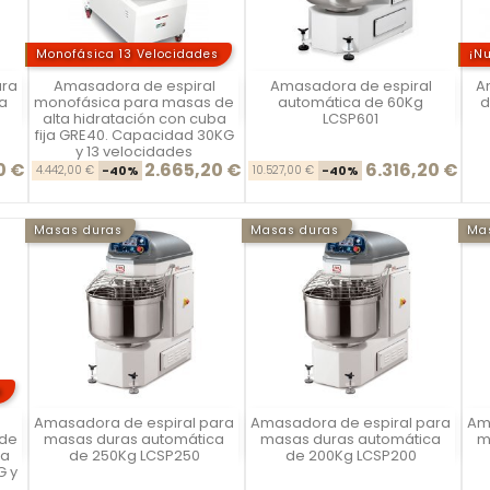
Monofásica 13 Velocidades
¡N
ara
Amasadora de espiral
Amasadora de espiral
A
Vista rápida
Vista rápida



a
monofásica para masas de
automática de 60Kg
d
alta hidratación con cuba
LCSP601
fija GRE40. Capacidad 30KG
y 13 velocidades
0 €
2.665,20 €
6.316,20 €
se
ecio
Precio base
Precio
Precio base
Precio
4.442,00 €
-40%
10.527,00 €
-40%
Masas duras
Masas duras
Ma
s
Amasadora de espiral para
Amasadora de espiral para
Am
Vista rápida
Vista rápida



 de
masas duras automática
masas duras automática
m
ba
de 250Kg LCSP250
de 200Kg LCSP200
G y