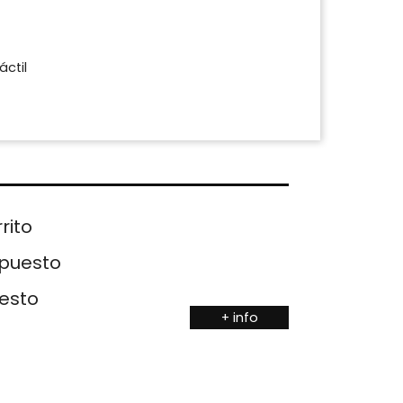
ctil
rito
upuesto
uesto
+ info