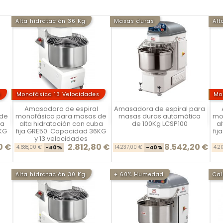
Alta hidratación 36 Kg
Masas duras
Alt
s
Monofásica 13 Velocidades
Mo
Amasadora de espiral
Amasadora de espiral para
Vista rápida
Vista rápida



 de
monofásica para masas de
masas duras automática
mo
ba
alta hidratación con cuba
de 100Kg LCSP100
al
KG
fija GRE50. Capacidad 36KG
fi
y 13 velocidades
0 €
2.812,80 €
8.542,20 €
se
ecio
Precio base
Precio
Precio base
Precio
4.688,00 €
-40%
14.237,00 €
-40%
4.2
Alta hidratación 30 Kg
+ 60% Humedad
Cal