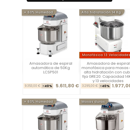
+ 60% Humedad
Alta hidratación 14 Kg
Monofásica 13 Velocidade
Amasadora de espiral
Amasadora de espiral
Vista rápida
Vista rápida

automática de 50Kg
monofásica para masas
LCSP501
alta hidratación con cu
fija GRE20. Capacidad 14
y 13 velocidades
5.611,80 €
1.977,0
Precio base
Precio
Precio ba
Pr
9.353,00 €
-40%
3.295,00 €
-40%
+ 60% Humedad
Masas duras