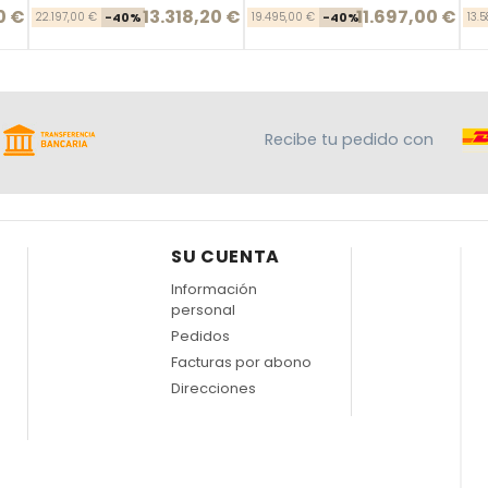
0 €
13.318,20 €
11.697,00 €
se
cio
Precio base
Precio
Precio base
Precio
22.197,00 €
-40%
19.495,00 €
-40%
13.
Recibe tu pedido con
SU CUENTA
Información
personal
Pedidos
Facturas por abono
Direcciones