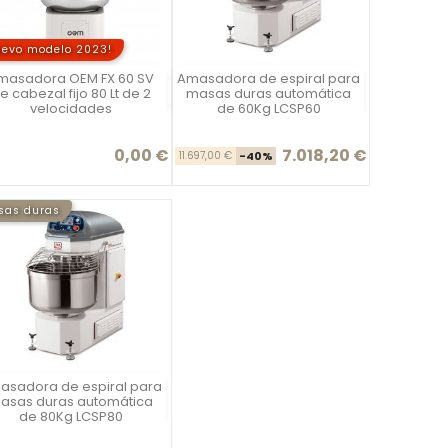
uevo modelo 2023!
masadora OEM FX 60 SV
Amasadora de espiral para
Vista rápida
Vista rápida


e cabezal fijo 80 Lt de 2
masas duras automática
velocidades
de 60Kg LCSP60
0,00 €
7.018,20 €
Precio
Precio base
Precio
11.697,00 €
-40%
sas duras
asadora de espiral para
Vista rápida

asas duras automática
de 80Kg LCSP80