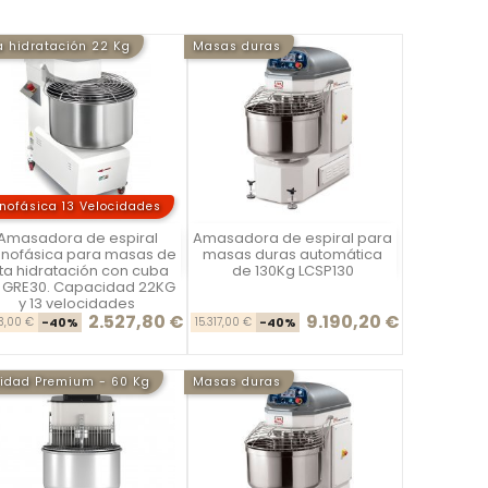
a hidratación 22 Kg
Masas duras
nofásica 13 Velocidades
Amasadora de espiral
Amasadora de espiral para
Vista rápida
Vista rápida


nofásica para masas de
masas duras automática
ta hidratación con cuba
de 130Kg LCSP130
ja GRE30. Capacidad 22KG
y 13 velocidades
2.527,80 €
9.190,20 €
Precio base
Precio
Precio base
Precio
13,00 €
-40%
15.317,00 €
-40%
idad Premium - 60 Kg
Masas duras