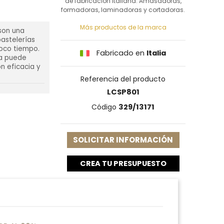
de fabricación italiana. Amasadoras,
formadoras, laminadoras y cortadoras.
Más productos de la marca
son una
pastelerías
oco tiempo.
Fabricado en
Italia
ra puede
n eficacia y
Referencia del producto
LCSP801
Código
329/13171
SOLICITAR INFORMACIÓN
CREA TU PRESUPUESTO