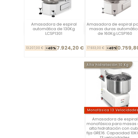
Amasadora de espiral
Amasadora de espiral p
Vista rápida
Vista rápida

automática de 130Kg
masas duras automátic
LCSP1301
de 160Kg LCSP160
7.924,20 €
10.759,8
Precio base
Precio
Precio ba
Pr
13.207,00 €
-40%
17.933,00 €
-40%
Alta hidratación 10 Kg
Monofásica 13 Velocidade
Amasadora de espiral
Vista rápida
monofásica para masas
alta hidratación con cu
fija GRE16. Capacidad 10K
13 velocidades