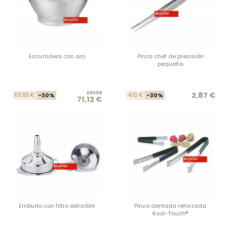
Escurridera con aro
Pinza chef de precisión
pequeña
DESDE
Precio base
Precio
Prec
Prec
2,87 €
101,60 €
-30%
4,10 €
-30%
71,12 €
Embudo con filtro extraíble
Pinza dentada reforzada
Kool-Touch®