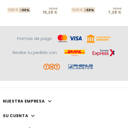
DESDE
Precio base
Precio
DESDE
Prec
Prec
21,80 €
-30%
10,40 €
-30%
15,26 €
7,28 €
Formas de pago
Recibe tu pedido con

NUESTRA EMPRESA

SU CUENTA