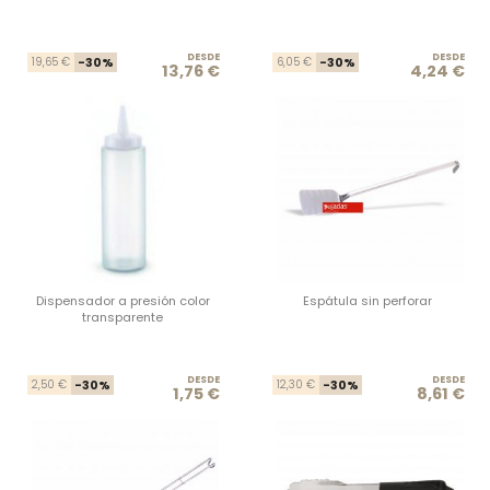
DESDE
Precio base
Precio
DESDE
Prec
Prec
19,65 €
-30%
6,05 €
-30%
13,76 €
4,24 €
Dispensador a presión color
Espátula sin perforar
transparente
DESDE
Precio base
Precio
DESDE
Prec
Prec
2,50 €
-30%
12,30 €
-30%
1,75 €
8,61 €