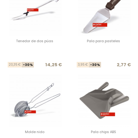
Tenedor de dos púas
Pala para pasteles
Precio base
Precio
Prec
Prec
14,25 €
2,77 €
20,35 €
-30%
3,95 €
-30%
Molde nido
Pala chips ABS