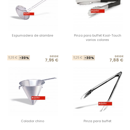
Espumadera de alambre
Pinza para buffet Kool-Touch
varios colores
DESDE
Precio base
Precio
DESDE
Prec
Prec
11,35 €
-30%
11,25 €
-30%
7,95 €
7,88 €
Colador chino
Pinza para buffet