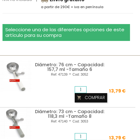
a partir de 290€ + iva en península
Seleccione una de las diferentes opciones de este
artículo para su compra
Diámetro: 76 cm - Capacidad:
157,7 ml -Tamaño 6
-
Ref:
47139
Cod:
3052
13,79 €
COMPRAR

Diámetro: 73 cm - Capacidad:
118,3 ml -Tamaño 8
-
Ref:
47140
Cod:
3053
13,79 €