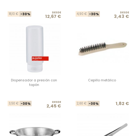
DESDE
Precio base
Precio
DESDE
Prec
Prec
18,10 €
-30%
4,90 €
-30%
12,67 €
3,43 €
Dispensador a presión con
Cepillo metálico
tapón
DESDE
Precio base
Precio
Prec
Prec
1,82 €
3,50 €
-30%
2,60 €
-30%
2,45 €