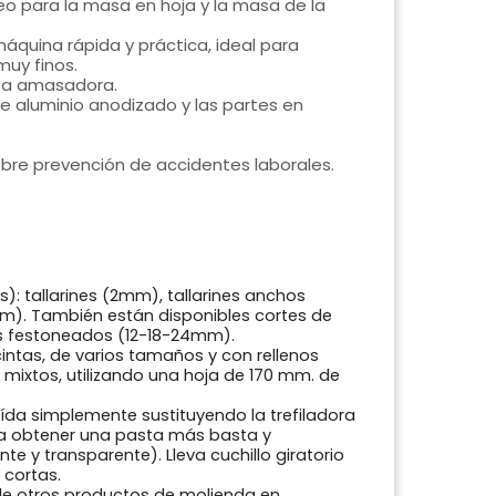
eo para la masa en hoja y la masa de la
máquina rápida y práctica, ideal para
muy finos.
eta amasadora.
de aluminio anodizado y las partes en
re prevención de accidentes laborales.
): tallarines (2mm), tallarines
anchos
m). También están disponibles cortes de
s festoneados (12-18-24mm).
 cintas, de varios tamaños y con rellenos
 mixtos, utilizando una hoja de 170 mm. de
uída simplemente sustituyendo la trefiladora
a obtener una pasta más basta y
ante y transparente).
Lleva cuchillo giratorio
 cortas.
de otros productos de molienda en