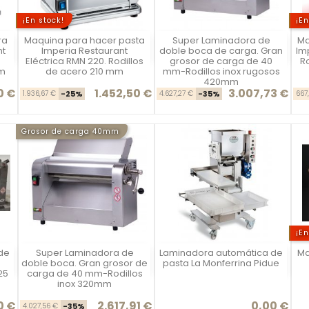
¡En stock!
¡En
ra
Maquina para hacer pasta
Super Laminadora de
Ma
Vista rápida
Vista rápida



nt
Imperia Restaurant
doble boca de carga. Gran
Im
Eléctrica RMN 220. Rodillos
grosor de carga de 40
R
mm
de acero 210 mm
mm-Rodillos inox rugosos
420mm
0 €
1.452,50 €
3.007,73 €
se
cio
Precio base
Precio
Precio base
Precio
1.936,67 €
-25%
4.627,27 €
-35%
667
Grosor de carga 40mm
¡En
 de
Super Laminadora de
Laminadora automática de
Ma
Vista rápida
Vista rápida



doble boca. Gran grosor de
pasta La Monferrina Pidue
25
carga de 40 mm-Rodillos
inox 320mm
0 €
2.617,91 €
0,00 €
se
cio
Precio base
Precio
Precio
4.027,56 €
-35%