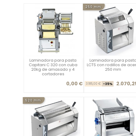
250 mm
Laminadora para pasta
Laminadora para past
Vista rápida
Vista rápida

Capitani C 320 con cuba
LCTS con rodillos de ace
20kg de amasado y 4
250 mm
cortadores
0,00 €
2.070,2
Precio
Precio ba
Pre
3.185,00 €
-35%
520 mm