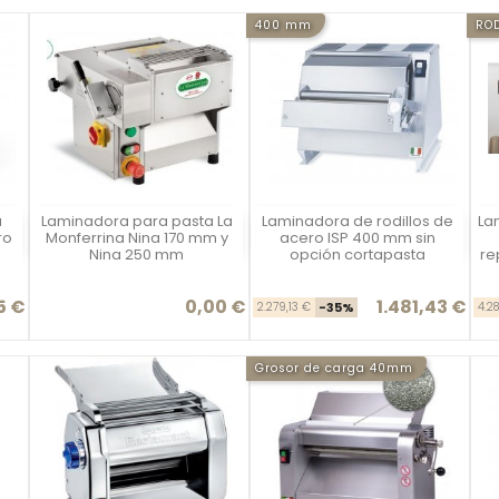
400 mm
RO
a
Laminadora para pasta La
Laminadora de rodillos de
La
Vista rápida
Vista rápida



ro
Monferrina Nina 170 mm y
acero ISP 400 mm sin
Nina 250 mm
opción cortapasta
re
5 €
0,00 €
1.481,43 €
se
cio
Precio
Precio base
Precio
2.279,13 €
-35%
4.2
Grosor de carga 40mm