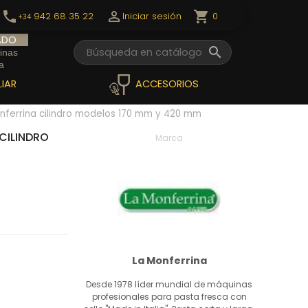
call

shopping_cart
0
942 68 35 22
Iniciar sesión
+34
ADO

inas
a
IAR
ACCESORIOS
nferrina cilindro modelos 170 mm y 420 mm
CILINDRO
Marca
La Monferrina
Desde 1978 líder mundial de máquinas
profesionales para pasta fresca con