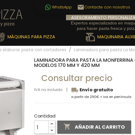
email
WhatsApp
Contacte con nosotros
ASESORAMIENTO PERSONALIZ
Expertos especializados en maqu
y pizza
para hacer pasta fresca y pizz
MÁQUINAS PARA PIZZA
MAQUINARIA AUXIL
 elaborar pasta con cortadores
Laminadora para pasta La Mo
LAMINADORA PARA PASTA LA MONFERRINA 
MODELOS 170 MM Y 420 MM
Consultar precio
local_shipping
IVA no incluido
Envío gratuito
a partir de 290€ + iva en península
Cantidad

AÑADIR AL CARRITO