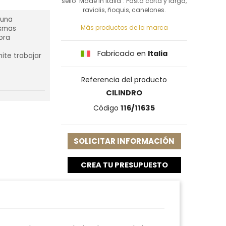
sello "Made in Italia". Pasta corta y larga,
raviolis, ñoquis, canelones.
 una
Más productos de la marca
ismas
ora
Fabricado en
Italia
ite trabajar
Referencia del producto
CILINDRO
Código
116/11635
SOLICITAR INFORMACIÓN
CREA TU PRESUPUESTO