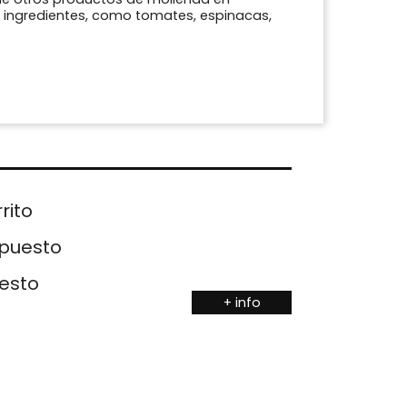
 ingredientes, como tomates, espinacas,
rito
upuesto
uesto
+ info