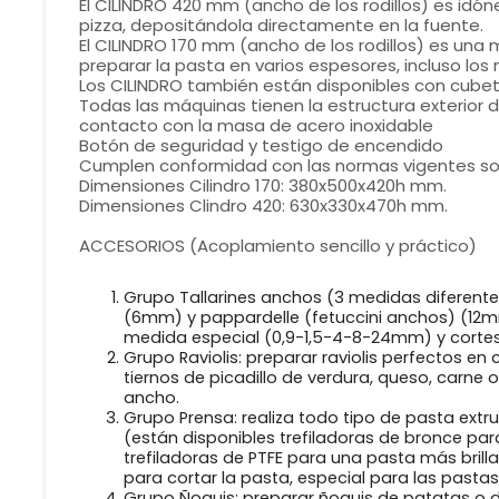
El CILINDRO 420 mm (ancho de los rodillos) es idón
pizza, depositándola directamente en la fuente.
El CILINDRO 170 mm (ancho de los rodillos) es una 
preparar la pasta en varios espesores, incluso los 
Los CILINDRO también están disponibles con cub
Todas las máquinas tienen la estructura exterior 
contacto con la masa de acero inoxidable
Botón de seguridad y testigo de encendido
Cumplen conformidad con las normas vigentes sob
Dimensiones Cilindro 170: 380x500x420h mm.
Dimensiones Clindro 420: 630x330x470h mm.
ACCESORIOS (Acoplamiento sencillo y práctico)
Grupo Tallarines anchos (3 medidas diferentes
(6mm) y pappardelle (fetuccini anchos) (12m
medida especial
(0,9-1,5-4-8-24mm) y corte
Grupo Raviolis: preparar raviolis perfectos en
tiernos de picadillo de verdura,
queso, carne o
ancho.
Grupo Prensa: realiza todo tipo de pasta extr
(están disponibles trefiladoras de
bronce par
trefiladoras de PTFE para una pasta más brill
para cortar la pasta, especial para las pastas
Grupo Ñoquis: preparar ñoquis de patatas o 