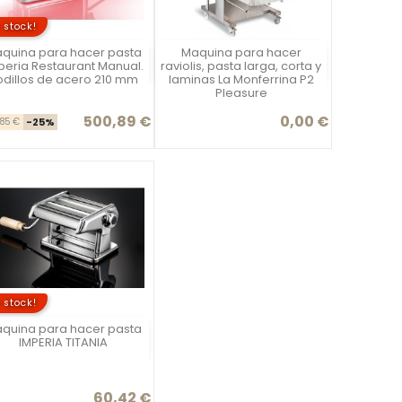
 stock!
quina para hacer pasta
Maquina para hacer
Vista rápida
Vista rápida


peria Restaurant Manual.
raviolis, pasta larga, corta y
odillos de acero 210 mm
laminas La Monferrina P2
Pleasure
500,89 €
0,00 €
Precio base
Precio
Precio
,85 €
-25%
 stock!
quina para hacer pasta
Vista rápida

IMPERIA TITANIA
60,42 €
Precio