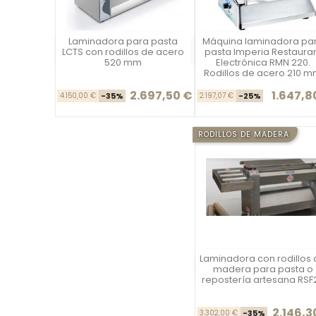
Laminadora para pasta
Máquina laminadora pa
Vista rápida
Vista rápida

LCTS con rodillos de acero
pasta Imperia Restaura
520 mm
Electrónica RMN 220.
Rodillos de acero 210 
2.697,50 €
1.647,8
Precio base
Precio
Precio ba
Pre
4.150,00 €
-35%
2.197,07 €
-25%
RODILLOS DE MADERA
Laminadora con rodillos
Vista rápida
madera para pasta o
repostería artesana RSF
2.146,3
Precio ba
Pre
3.302,00 €
-35%