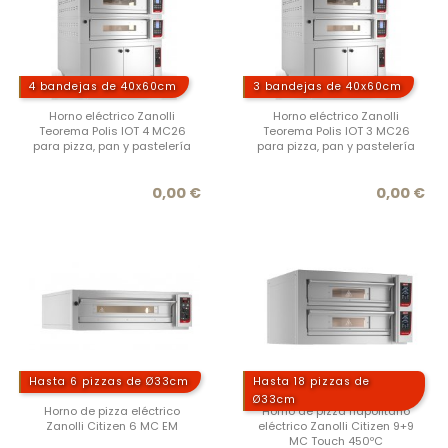
4 bandejas de 40x60cm
3 bandejas de 40x60cm
Horno eléctrico Zanolli
Horno eléctrico Zanolli
Teorema Polis IOT 4 MC26
Teorema Polis IOT 3 MC26
para pizza, pan y pastelería
para pizza, pan y pastelería
Precio
Prec
0,00 €
0,00 €
Hasta 6 pizzas de Ø33cm
Hasta 18 pizzas de
Ø33cm
Horno de pizza eléctrico
Horno de pizza napolitano
Zanolli Citizen 6 MC EM
eléctrico Zanolli Citizen 9+9
MC Touch 450ºC