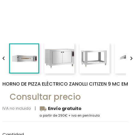


HORNO DE PIZZA ELÉCTRICO ZANOLLI CITIZEN 9 MC EM
Consultar precio
local_shipping
IVA no incluido
Envío gratuito
a partir de 290€ + iva en península
Cantidad