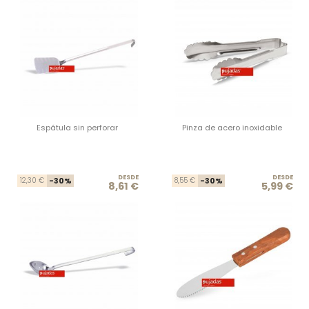
Espátula sin perforar
Pinza de acero inoxidable
DESDE
Precio base
Precio
DESDE
Prec
Prec
12,30 €
-30%
8,55 €
-30%
8,61 €
5,99 €