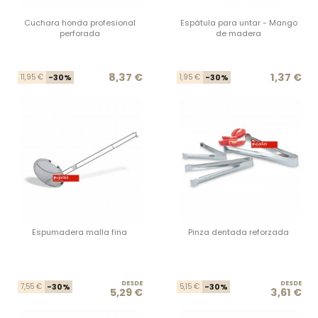
Cuchara honda profesional
Espátula para untar - Mango
perforada
de madera
Precio base
Precio
Prec
Prec
8,37 €
1,37 €
11,95 €
-30%
1,95 €
-30%
Espumadera malla fina
Pinza dentada reforzada
DESDE
Precio base
Precio
DESDE
Prec
Prec
7,55 €
-30%
5,15 €
-30%
5,29 €
3,61 €