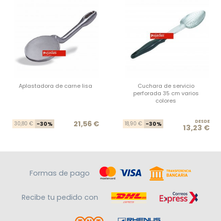
Aplastadora de carne lisa
Cuchara de servicio
perforada 35 cm varios
colores
Precio base
Precio
DESDE
Prec
Prec
21,56 €
30,80 €
-30%
18,90 €
-30%
13,23 €
Formas de pago
Recibe tu pedido con