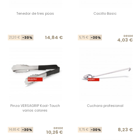
Tenedor de tres púas
Cacillo Basic
Precio base
Precio
DESDE
Prec
Prec
14,84 €
21,20 €
-30%
5,75 €
-30%
4,03 €
Pinza VERSAGRIP Kool-Touch
Cuchara profesional
varios colores
DESDE
Precio base
Precio
Prec
Prec
8,23 €
14,65 €
-30%
11,75 €
-30%
10,26 €