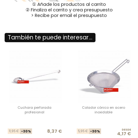
① Añade los productos al carrito
② Finaliza el carrito y crea presupuesto
> Recibe por email el presupuesto
También te puede interesar...
Cuchara perforada
Colador cónico en acero
profesional
inoxidable
Precio base
Precio
DESDE
Prec
Prec
8,37 €
11,95 €
-30%
5,95 €
-30%
4,17 €