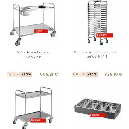
Carro desembarace
Carro desmontable ligero 15
inoxidable
guías GN 1/1
Precio base
Precio
Prec
Prec
506,21 €
336,18 €
723,15 €
-30%
480,25 €
-30%