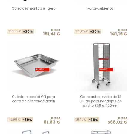
Carro desmontable ligero
Porta-cubiertos
DESDE
Precio base
Precio
DESDE
Prec
Prec
216,30 €
-30%
201,65 €
-30%
151,41 €
141,16 €
Cubeta especial GN para
Carro autoservicio de 12
carro de descongelación
Guías para bandejas de
ancho 365 a 420mm
DESDE
Precio base
Precio
DESDE
Prec
Prec
116,90 €
-30%
811,45 €
-30%
81,83 €
568,02 €