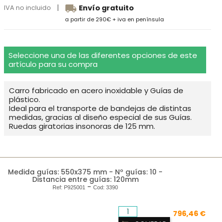
local_shipping
IVA no incluido
Envío gratuito
a partir de 290€ + iva en península
Seleccione una de las diferentes opciones de este
artículo para su compra
Carro fabricado en acero inoxidable y Guías de
plástico.
Ideal para el transporte de bandejas de distintas
medidas, gracias al diseño especial de sus Guías.
Ruedas giratorias insonoras de 125 mm.
Medida guías: 550x375 mm - Nº guías: 10 -
Distancia entre guías: 120mm
-
Ref:
P925001
Cod:
3390
796,46 €