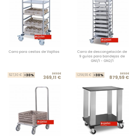
Carro para cestas de Vajillas
Carro de descongelación de
9 guías para bandejas de
GN1/1 - GN2/1
DESDE
Precio base
Precio
DESDE
Prec
Prec
527,30 €
-30%
1.256,55 €
-30%
369,11 €
879,59 €