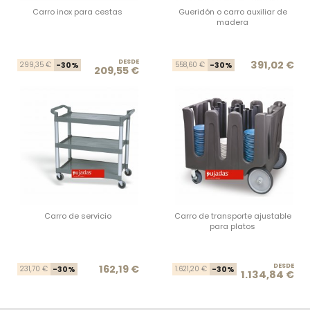
Carro inox para cestas
Gueridón o carro auxiliar de
madera
DESDE
Precio base
Precio
Prec
Prec
391,02 €
299,35 €
-30%
558,60 €
-30%
209,55 €
Carro de servicio
Carro de transporte ajustable
para platos
Precio base
Precio
DESDE
Prec
Prec
162,19 €
231,70 €
-30%
1.621,20 €
-30%
1.134,84 €