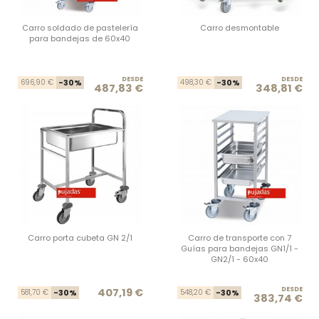
Carro soldado de pastelería
Carro desmontable
para bandejas de 60x40
DESDE
Precio base
Precio
DESDE
Prec
Prec
696,90 €
-30%
498,30 €
-30%
487,83 €
348,81 €
Carro porta cubeta GN 2/1
Carro de transporte con 7
Guías para bandejas GN1/1 -
GN2/1 - 60x40
Precio base
Precio
DESDE
Prec
Prec
407,19 €
581,70 €
-30%
548,20 €
-30%
383,74 €