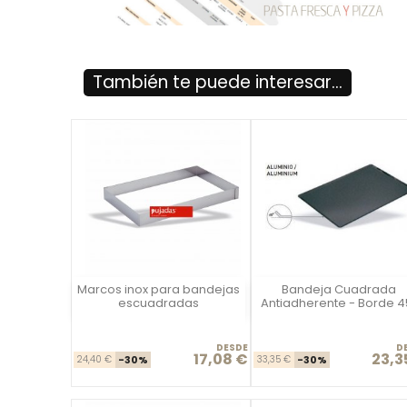
También te puede interesar...
Marcos inox para bandejas
Bandeja Cuadrada
Vista rápida
Vista rápida

escuadradas
Antiadherente - Borde 4
DESDE
D
17,08 €
23,3
Precio base
Precio
Precio ba
Prec
24,40 €
-30%
33,35 €
-30%