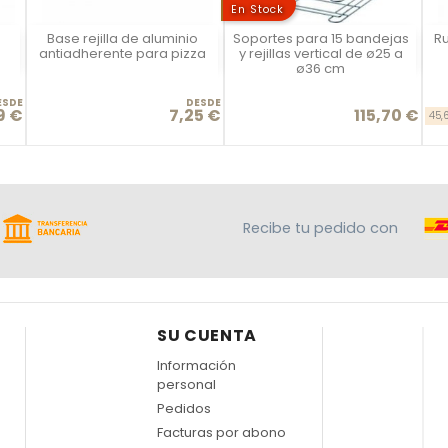
En Stock
Base rejilla de aluminio
Soportes para 15 bandejas
Ru
Vista rápida
Vista rápida



antiadherente para pizza
y rejillas vertical de ø25 a
ø36 cm
ESDE
DESDE
9 €
7,25 €
115,70 €
se
io
Precio
Precio
45,
Recibe tu pedido con
SU CUENTA
Información
personal
Pedidos
Facturas por abono