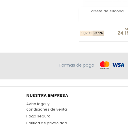
Tapete de silicona
Vista rápida
D
24,1
Precio ba
Prec
34,55 €
-30%
Formas de pago
NUESTRA EMPRESA
Aviso legal y
condiciones de venta
Pago seguro
Política de privacidad