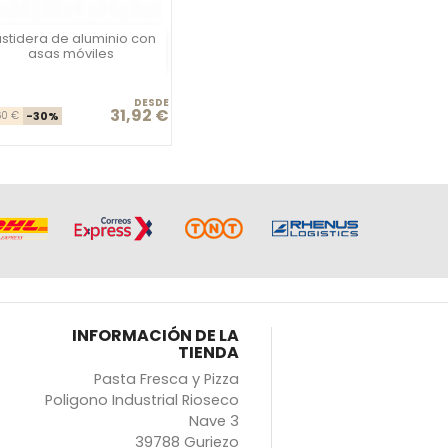
stidera de aluminio con
Vista rápida

asas móviles
DESDE
31,92 €
Precio base
Precio
60 €
-30%
INFORMACIÓN DE LA
TIENDA
Pasta Fresca y Pizza
Poligono Industrial Rioseco
Nave 3
39788 Guriezo