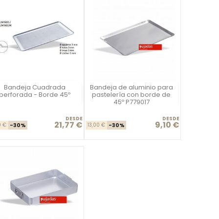
Bandeja Cuadrada
Bandeja de aluminio para
Vista rápida
Vista rápida


perforada - Borde 45º
pastelería con borde de
45º P779017
DESDE
DESDE
21,77 €
9,10 €
Precio base
Precio
Precio base
Precio
0 €
-30%
13,00 €
-30%