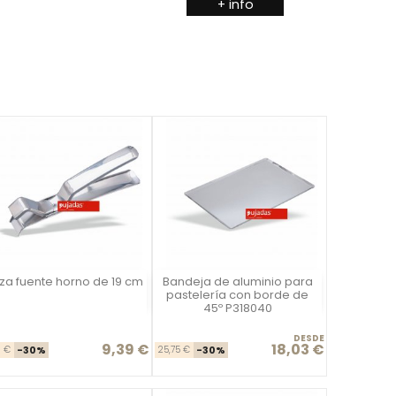
+ info
za fuente horno de 19 cm
Bandeja de aluminio para
Vista rápida
Vista rápida


pastelería con borde de
45º P318040
DESDE
9,39 €
18,03 €
Precio base
Precio
Precio base
Precio
1 €
-30%
25,75 €
-30%