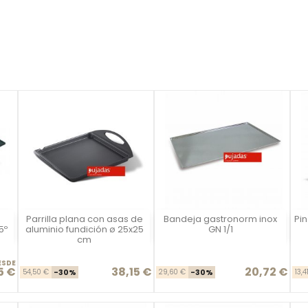
Parrilla plana con asas de
Bandeja gastronorm inox
Pin
Vista rápida
Vista rápida



5º
aluminio fundición ø 25x25
GN 1/1
cm
ESDE
5 €
38,15 €
20,72 €
se
io
Precio base
Precio
Precio base
Precio
54,50 €
-30%
29,60 €
-30%
13,4