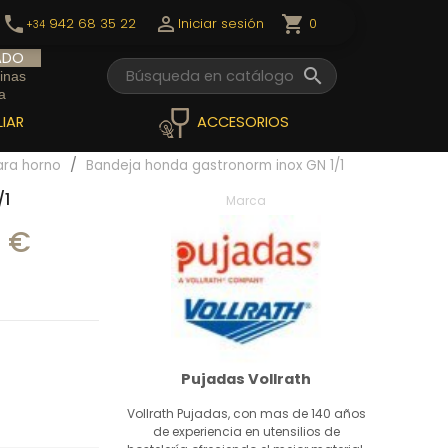
call

shopping_cart
0
942 68 35 22
Iniciar sesión
+34
ADO

inas
a
IAR
ACCESORIOS
para horno
Bandeja honda gastronorm inox GN 1/1
/1
Marca
1 €
Pujadas Vollrath
Vollrath Pujadas, con mas de 140 años
de experiencia en utensilios de