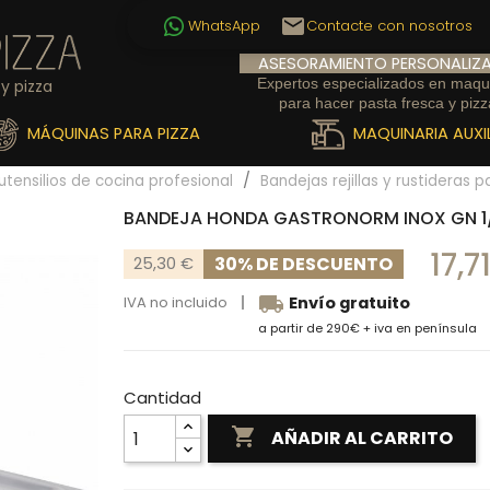
email
WhatsApp
Contacte con nosotros
ASESORAMIENTO PERSONALIZ
Expertos especializados en maqu
y pizza
para hacer pasta fresca y pizz
MÁQUINAS PARA PIZZA
MAQUINARIA AUXIL
utensilios de cocina profesional
Bandejas rejillas y rustideras 
BANDEJA HONDA GASTRONORM INOX GN 1
17,7
30% DE DESCUENTO
25,30 €
local_shipping
IVA no incluido
Envío gratuito
a partir de 290€ + iva en península
Cantidad

AÑADIR AL CARRITO