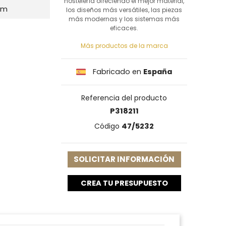
hostelería ofreciendo el mejor material,
mm
los diseños más versátiles, las piezas
más modernas y los sistemas más
eficaces.
Más productos de la marca
Fabricado en
España
Referencia del producto
P318211
Código
47/5232
SOLICITAR INFORMACIÓN
CREA TU PRESUPUESTO