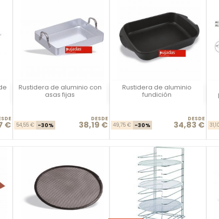
de
Rustidera de aluminio con
Rustidera de aluminio
Vista rápida
Vista rápida



asas fijas
fundición
ESDE
DESDE
DESDE
7 €
38,19 €
34,83 €
se
io
Precio base
Precio
Precio base
Precio
54,55 €
-30%
49,75 €
-30%
31,1