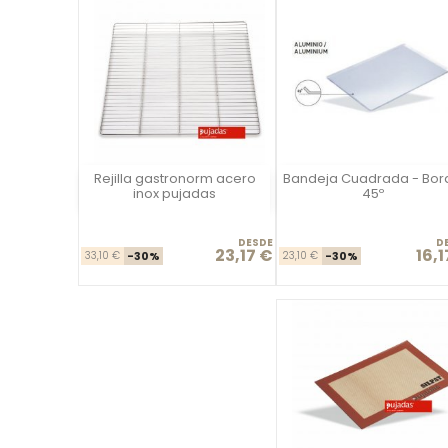
Rejilla gastronorm acero
Bandeja Cuadrada - Bor
Vista rápida
Vista rápida

inox pujadas
45º
DESDE
D
23,17 €
16,1
Precio base
Precio
Precio ba
Prec
33,10 €
-30%
23,10 €
-30%