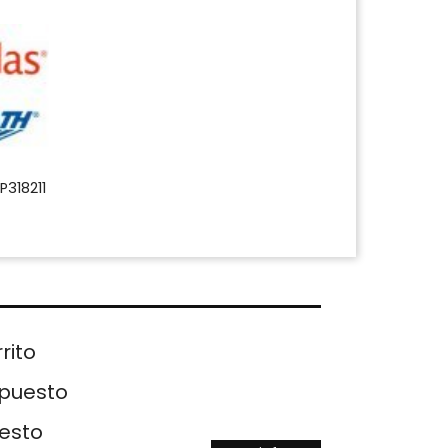
P318211
rito
upuesto
uesto