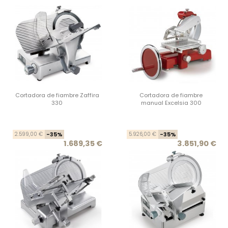
Cortadora de fiambre Zaffira
Cortadora de fiambre
330
manual Excelsia 300
Precio base
Precio
Prec
Prec
2.599,00 €
-35%
5.926,00 €
-35%
1.689,35 €
3.851,90 €