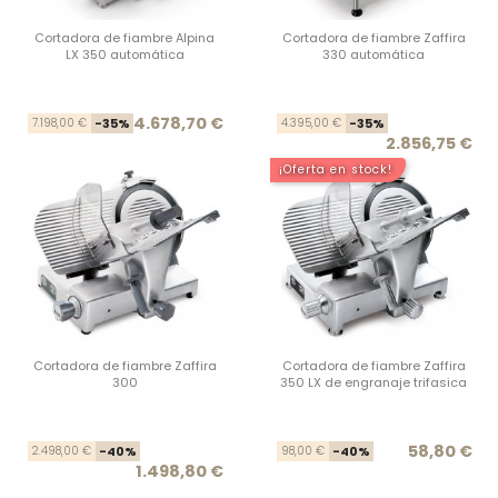
Cortadora de fiambre Alpina
Cortadora de fiambre Zaffira
LX 350 automática
330 automática
Precio base
Precio
Prec
Prec
4.678,70 €
7.198,00 €
-35%
4.395,00 €
-35%
2.856,75 €
¡Oferta en stock!
Cortadora de fiambre Zaffira
Cortadora de fiambre Zaffira
300
350 LX de engranaje trifasica
Precio base
Precio
Prec
Prec
58,80 €
2.498,00 €
-40%
98,00 €
-40%
1.498,80 €