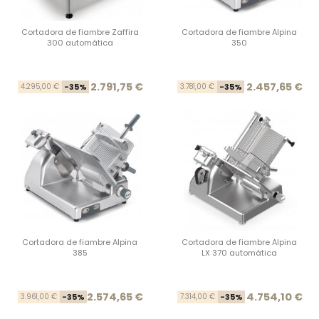
Cortadora de fiambre Zaffira
Cortadora de fiambre Alpina
300 automática
350
Precio base
Precio
Prec
Prec
2.791,75 €
2.457,65 €
4.295,00 €
-35%
3.781,00 €
-35%
Cortadora de fiambre Alpina
Cortadora de fiambre Alpina
385
LX 370 automática
Precio base
Precio
Prec
Prec
2.574,65 €
4.754,10 €
3.961,00 €
-35%
7.314,00 €
-35%