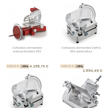
Cortadora de fiambre
Cortadora de fiambre Zaffira
manual Excelsia 350
350 automática
Precio base
Precio
Prec
Prec
4.299,75 €
6.615,00 €
-35%
4.453,00 €
-35%
2.894,45 €