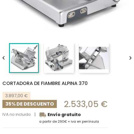


CORTADORA DE FIAMBRE ALPINA 370
3.897,00 €
2.533,05 €
35% DE DESCUENTO
local_shipping
IVA no incluido
Envío gratuito
a partir de 290€ + iva en península