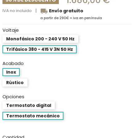
1.686,00 €
local_shipping
IVA no incluido
Envío gratuito
a partir de 290€ + iva en península
Voltaje
Monofásico 200 - 240 V 50 Hz
Trifásico 380 - 415 V 3N 50 Hz
Acabado
Inox
Rústico
Opciones
Termostato digital
Termostato mecánico
Cantidad