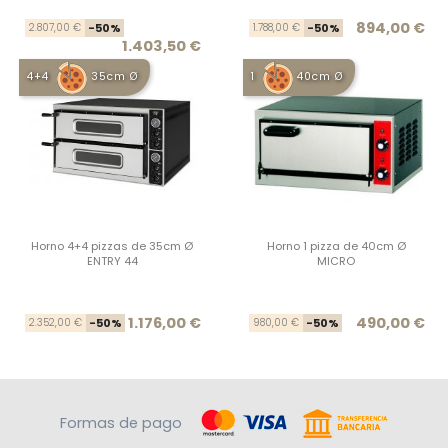
Precio base
Precio
Prec
Prec
894,00 €
2.807,00 €
-50%
1.788,00 €
-50%
1.403,50 €
4+4
35cm Ø
1
40cm Ø
Horno 4+4 pizzas de 35cm Ø
Horno 1 pizza de 40cm Ø
ENTRY 44
MICRO
Precio base
Precio
Prec
Prec
1.176,00 €
490,00 €
2.352,00 €
-50%
980,00 €
-50%
Formas de pago