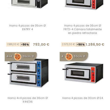
Horno 4 pizzas de 35cm Ø
Horno 4 pizzas de 36cm Ø
ENTRY 4
FR72-4 Cámara totalmente
en piedra refractaria
Precio base
Precio
Prec
Prec
793,00 €
1.286,50 €
1.586,00 €
-50%
2.573,00 €
-50%
4+4
36cm Ø
4
30cm Ø
Horno 4+4 pizzas de 36cm Ø
Horno 4 pizzas de 30cm Ø E4
X44/36