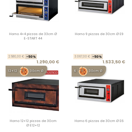
Horno 4+4 pizzas de 33cm Ø
Horno 9 pizzas de 30cm Ø E9
E-START 44
Precio base
Precio
Prec
Prec
2.580,00 €
-50%
3.067,00 €
-50%
1.290,00 €
1.533,50 €
12+12
30cm Ø
6
30cm Ø
Horno 12+12 pizzas de 30cm
Horno 6 pizzas de 30cm Ø E6
Ø E12+12