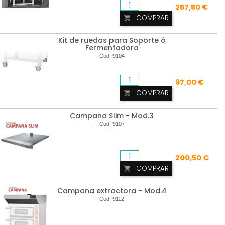
257,50 €
COMPRAR

Kit de ruedas para Soporte ó
Fermentadora
Cod:
9104
97,00 €
COMPRAR

Campana Slim - Mod.3
Cod:
9107
200,50 €
COMPRAR

Campana extractora - Mod.4
Cod:
9112