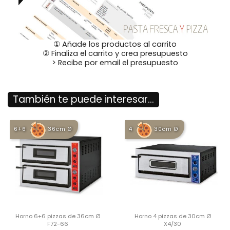
① Añade los productos al carrito
② Finaliza el carrito y crea presupuesto
> Recibe por email el presupuesto
También te puede interesar...
6+6
36cm Ø
4
30cm Ø
Horno 6+6 pizzas de 36cm Ø
Horno 4 pizzas de 30cm Ø
F72-66
X4/30