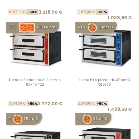
Precio base
Precio
Prec
Prec
3.218,50 €
6.437,00 €
-50%
2.077,00 €
-50%
1.038,50 €
2+2
60x40 cm
6+6
30cm Ø
Horno eléctrico de 2+2 pizzas
Horno 6+6 pizzas de 30cm Ø
60x40 T22
X66/30
Precio base
Precio
Prec
Prec
1.772,00 €
3.544,00 €
-50%
2.879,00 €
-50%
1.439,50 €
4
35cm Ø
4
36cm Ø