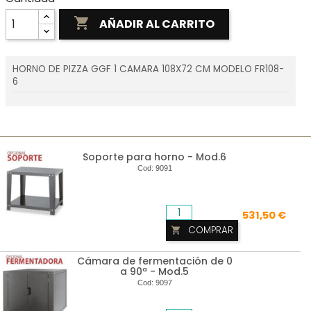

AÑADIR AL CARRITO
HORNO DE PIZZA GGF 1 CAMARA 108X72 CM MODELO FR108-
6
Soporte para horno - Mod.6
Cod:
9091
531,50 €
COMPRAR

Cámara de fermentación de 0
a 90ª - Mod.5
Cod:
9097