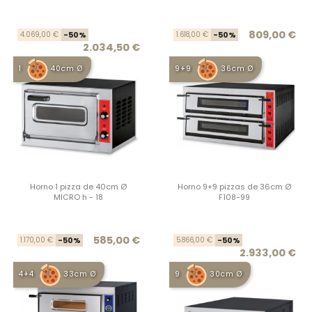
Precio base
Precio
Prec
Prec
809,00 €
4.069,00 €
-50%
1.618,00 €
-50%
2.034,50 €
1
40cm Ø
9+9
36cm Ø
Horno 1 pizza de 40cm Ø
Horno 9+9 pizzas de 36cm Ø
MICRO h - 18
F108-99
Precio base
Precio
Prec
Prec
585,00 €
1.170,00 €
-50%
5.866,00 €
-50%
2.933,00 €
4+4
33cm Ø
9
30cm Ø