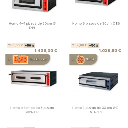
Horno 4+4 pizzas de 30cm Ø
Horno 6 pizzas de 30cm Ø E6
E44
Precio base
Precio
Prec
Prec
2.876,00 €
-50%
2.077,00 €
-50%
1.438,00 €
1.038,50 €
3
60x40 cm
9
33 Ø
Horno eléctrico de 3 pizzas
Horno 9 pizzas de 33 cm Ø E-
60x40 T3
START 9