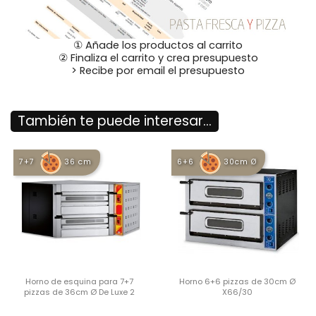
① Añade los productos al carrito
② Finaliza el carrito y crea presupuesto
> Recibe por email el presupuesto
También te puede interesar...
7+7
36 cm
6+6
30cm Ø
Horno de esquina para 7+7
Horno 6+6 pizzas de 30cm Ø
pizzas de 36cm Ø De Luxe 2
X66/30