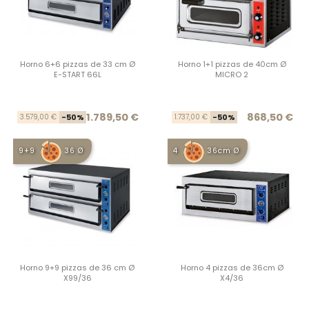
Horno 6+6 pizzas de 33 cm Ø
Horno 1+1 pizzas de 40cm Ø
E-START 66L
MICRO 2
Precio base
Precio
Prec
Prec
1.789,50 €
868,50 €
3.579,00 €
-50%
1.737,00 €
-50%
9+9
36 Ø
4
36cm Ø
Horno 9+9 pizzas de 36 cm Ø
Horno 4 pizzas de 36cm Ø
X99/36
X4/36