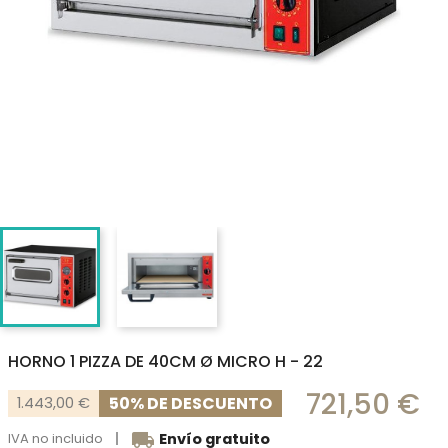
HORNO 1 PIZZA DE 40CM Ø MICRO H - 22
721,50 €
50% DE DESCUENTO
1.443,00 €
local_shipping
IVA no incluido
Envío gratuito